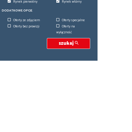
Rynek pierwotny
Rynek wtórny
DODATKOWE OPCJE
Oferty ze zdjęciem
Oferty specjalne
Oferty bez prowizji
Oferty na
wyłączność
szukaj