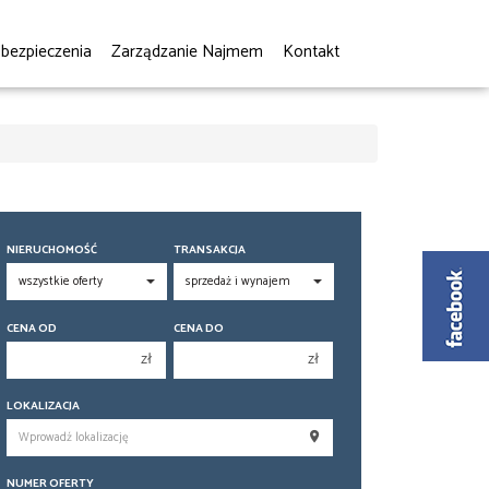
bezpieczenia
Zarządzanie Najmem
Kontakt
NIERUCHOMOŚĆ
TRANSAKCJA
CENA OD
CENA DO
zł
zł
150 000 zł
150 000 zł
LOKALIZACJA
200 000 zł
200 000 zł
250 000 zł
250 000 zł
NUMER OFERTY