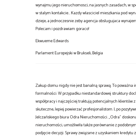
wynajmu jego nieruchomosci, na jasnych zasadach, w spo
w stalym kontakcie... Kazdy wlasciciel mieszkania pod wy
dzieje, a jednoczesnie zeby agencja obslugujaca wynajem db
Polecam i pozdrawiam goraco!
Ekwueme Edwards
Parlament Europejski w Brukseli, Belgia
Zakup domu nigdy nie jest banalną sprawą. To poważna i
formalności. W przypadku niestandardowej struktury docho
współpracy i najczęściej traktują potencjalnych klientów z
skuteczne, lepiej powierzać profesjonalistom. I, po poz
Jelczańskiego biura Odra Nieruchomości. „Odra” doskonal
nieruchomości, umożliwiła także porównanie z podobnymi 
podjęcie decyzji. Sprawy związane z uzyskaniem kredytu zo