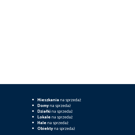
Mieszkania
na sprzedaż
Domy
na sprzedaż
Działki
na sprzedaż
Lokale
na sprzedaż
Hale
na sprzedaż
Obiekty
na sprzedaż