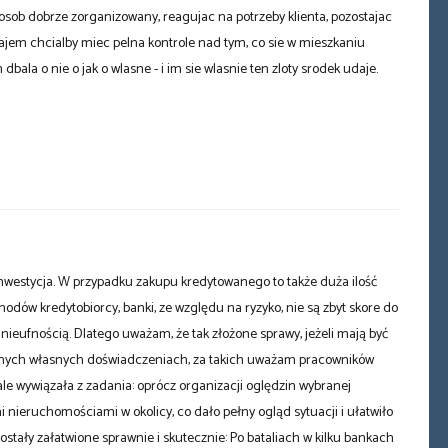
sob dobrze zorganizowany, reagujac na potrzeby klienta, pozostajac
najem chcialby miec pelna kontrole nad tym, co sie w mieszkaniu
ala o nie o jak o wlasne - i im sie wlasnie ten zloty srodek udaje.
nwestycja. W przypadku zakupu kredytowanego to także duża ilość
dów kredytobiorcy, banki, ze względu na ryzyko, nie są zbyt skore do
 nieufnością. Dlatego uważam, że tak złożone sprawy, jeżeli mają być
ytywnych własnych doświadczeniach, za takich uważam pracowników
e wywiązała z zadania: oprócz organizacji oględzin wybranej
nieruchomościami w okolicy, co dało pełny ogląd sytuacji i ułatwiło
stały załatwione sprawnie i skutecznie: Po bataliach w kilku bankach