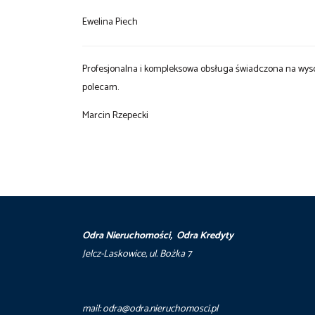
Ewelina Piech
Profesjonalna i kompleksowa obsługa świadczona na wys
polecam.
Marcin Rzepecki
Odra Nieruchomości, Odra Kredyty
Jelcz-Laskowice, ul. Bożka 7
mail: odra@odra.nieruchomosci.pl