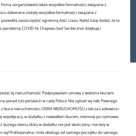
Firma zorganizowała także wszystkie formalności związane z
scu dokonane zostały wszystkie formalności związane z
zwoliła zaoszczędzić ogromną ilość czasu. Należ tutaj dodać, że to
 z pandemią COVID-19. Chapeau bas! Serdecznie dziękuję i
przedać tę nieruchomość. Podpisywałam umowy z wieloma biurami
a ponad 100 portalach w całej Polsce. Nie zgłosił się nikt. Pewnego
a z biura nieruchomości ODRA NIERUCHOMOŚCI z Jelcza-Laskowice i
j współpracy, w dodatku z niewielkim biurem, niemniej po rozmowie
ż dużego domu, który w dodatku nie jest skończony i nie leży w
ało się! Profesjonalna i miła obsługa od samego początku do samego