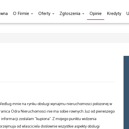
ówna
O Firmie
Oferty
Zgłoszenia
Opinie
Kredyty
U
. Wedlug mnie na rynku obslugi wynajmu nieruchomosci polozonej w
za granica Odra Nieruchomosci nie ma sobie rownych. Juz od pierwszego
h informacji zostalam "kupiona". Z mojego punktu widzenia
przejmuja od wlasciciela doslownie wszystkie aspekty obslugi