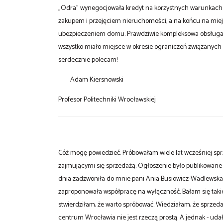
„Odra” wynegocjowała kredyt na korzystnych warunkach. 
zakupem i przejęciem nieruchomości, a na końcu na miej
ubezpieczeniem domu. Prawdziwie kompleksowa obsługa po
wszystko miało miejsce w okresie ograniczeń związanych
serdecznie polecam!
Adam Kiersnowski
Profesor Politechniki Wrocławskiej
Cóż mogę powiedzieć. Próbowałam wiele lat wcześniej s
zajmującymi się sprzedażą. Ogłoszenie było publikowane n
dnia zadzwoniła do mnie pani Ania Busiowicz-Wadlewsk
zaproponowała współpracę na wyłączność. Bałam się takie
stwierdziłam, że warto spróbować. Wiedziałam, że sprzeda
centrum Wrocławia nie jest rzeczą prostą. A jednak - ud