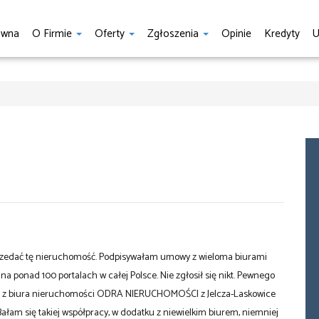
ówna
O Firmie
Oferty
Zgłoszenia
Opinie
Kredyty
U
przedać tę nieruchomość. Podpisywałam umowy z wieloma biurami
a ponad 100 portalach w całej Polsce. Nie zgłosił się nikt. Pewnego
a z biura nieruchomości ODRA NIERUCHOMOŚCI z Jelcza-Laskowice
am się takiej współpracy, w dodatku z niewielkim biurem, niemniej