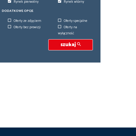
Rynek pierwotny
Rynek wtórny
DODATKOWE OPCJE
Oferty ze zdjęciem
Oferty specjalne
Oferty bez prowizji
Oferty na
wyłączność
szukaj