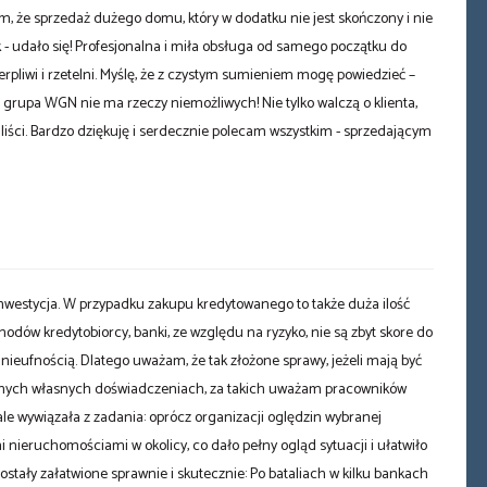
m, że sprzedaż dużego domu, który w dodatku nie jest skończony i nie
k - udało się! Profesjonalna i miła obsługa od samego początku do
pliwi i rzetelni. Myślę, że z czystym sumieniem mogę powiedzieć –
rupa WGN nie ma rzeczy niemożliwych! Nie tylko walczą o klienta,
liści. Bardzo dziękuję i serdecznie polecam wszystkim - sprzedającym
nwestycja. W przypadku zakupu kredytowanego to także duża ilość
dów kredytobiorcy, banki, ze względu na ryzyko, nie są zbyt skore do
 nieufnością. Dlatego uważam, że tak złożone sprawy, jeżeli mają być
ytywnych własnych doświadczeniach, za takich uważam pracowników
e wywiązała z zadania: oprócz organizacji oględzin wybranej
nieruchomościami w okolicy, co dało pełny ogląd sytuacji i ułatwiło
stały załatwione sprawnie i skutecznie: Po bataliach w kilku bankach