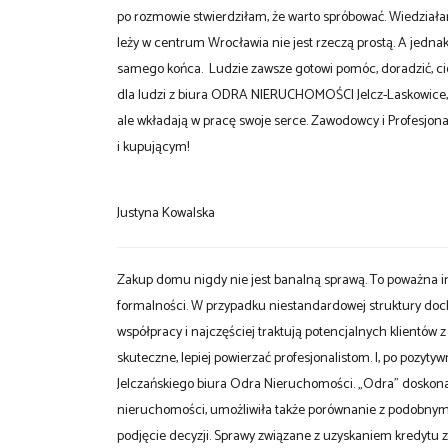
po rozmowie stwierdziłam, że warto spróbować. Wiedziała
leży w centrum Wrocławia nie jest rzeczą prostą. A jedna
samego końca. Ludzie zawsze gotowi pomóc, doradzić, cier
dla ludzi z biura ODRA NIERUCHOMOŚCI Jelcz-Laskowice, g
ale wkładają w pracę swoje serce. Zawodowcy i Profesjona
i kupującym!
Justyna Kowalska
Zakup domu nigdy nie jest banalną sprawą. To poważna i
formalności. W przypadku niestandardowej struktury docho
współpracy i najczęściej traktują potencjalnych klientów z
skuteczne, lepiej powierzać profesjonalistom. I, po poz
Jelczańskiego biura Odra Nieruchomości. „Odra” doskonal
nieruchomości, umożliwiła także porównanie z podobnymi 
podjęcie decyzji. Sprawy związane z uzyskaniem kredytu zo