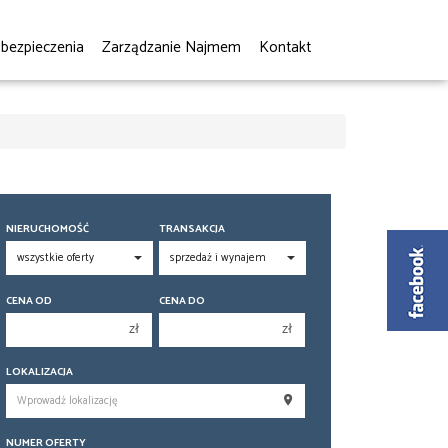
bezpieczenia
Zarządzanie Najmem
Kontakt
NIERUCHOMOŚĆ
TRANSAKCJA
CENA OD
CENA DO
zł
zł
150 000 zł
150 000 zł
LOKALIZACJA
200 000 zł
200 000 zł
250 000 zł
250 000 zł
NUMER OFERTY