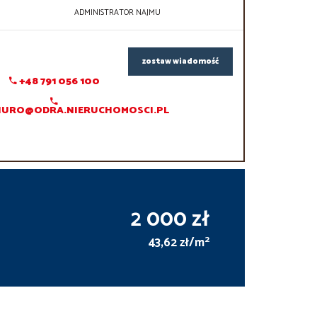
ADMINISTRATOR NAJMU
zostaw wiadomość
+48 791 056 100
IURO@ODRA.NIERUCHOMOSCI.PL
2 000 zł
2
43,62 zł/m