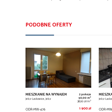
PODOBNE OFERTY
MIESZKANIE NA WYNAJEM
MIESZK
2 pokoje
2
50,00 m
Jelcz-Laskowice, Jelcz
Jelcz-Lasko
2
38,00 zł/m
1 900 zł
ODR-MW-476
ODR-MW-