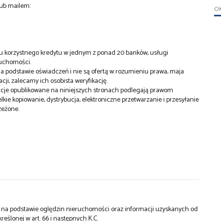
lub mailem:
O
rzystnego kredytu w jednym z ponad 20 banków, usługi
ruchomości.
 podstawie oświadczeń i nie są ofertą w rozumieniu prawa, maja
ji, zalecamy ich osobista weryfikację.
rmacje opublikowane na niniejszych stronach podlegają prawom
e kopiowanie, dystrybucja, elektroniczne przetwarzanie i przesyłanie
zeżone.
st na podstawie oględzin nieruchomości oraz informacji uzyskanych od
kreślonej w art. 66 i następnych K.C.