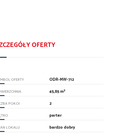
ZCZEGÓŁY OFERTY
ODR-MW-712
YMBOL OFERTY
45,85 m²
OWIERZCHNIA
2
CZBA POKOI
parter
ĘTRO
bardzo dobry
TAN LOKALU