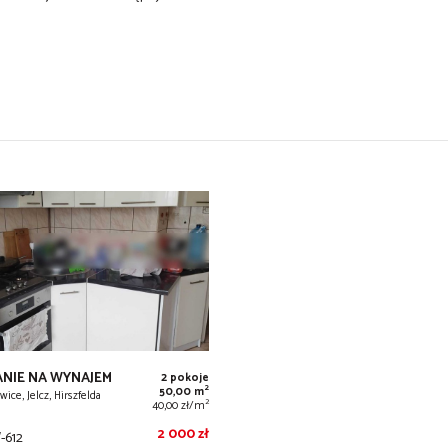
ANIE NA WYNAJEM
2 pokoje
2
50,00 m
wice, Jelcz, Hirszfelda
2
40,00 zł/m
2 000 zł
612