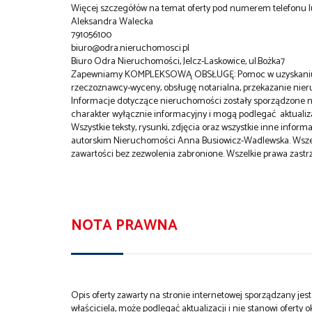
Więcej szczegółów na temat oferty pod numerem telefonu 
Aleksandra Walecka
791056100
biuro@odra.nieruchomosci.pl
Biuro Odra Nieruchomości, Jelcz-Laskowice, ul.Bożka7
Zapewniamy KOMPLEKSOWĄ OBSŁUGĘ: Pomoc w uzyskaniu ko
rzeczoznawcy-wyceny, obsługę notarialna, przekazanie nie
Informacje dotyczące nieruchomości zostały sporządzone na
charakter wyłącznie informacyjny i mogą podlegać aktualizac
Wszystkie teksty, rysunki, zdjęcia oraz wszystkie inne info
autorskim Nieruchomości Anna Busiowicz-Wadlewska. Wszelki
zawartości bez zezwolenia zabronione. Wszelkie prawa zastr
NOTA PRAWNA
Opis oferty zawarty na stronie internetowej sporządzany je
właściciela, może podlegać aktualizacji i nie stanowi oferty o