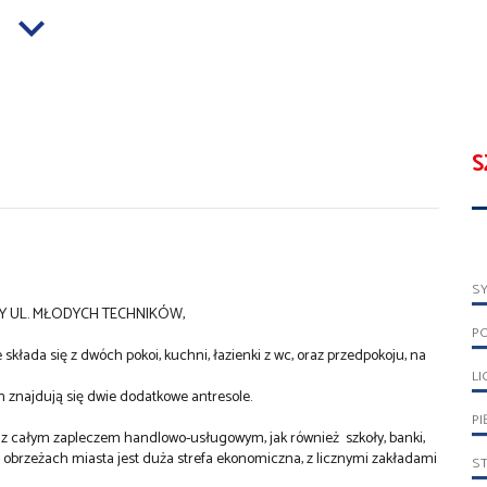
S
S
ZY UL. MŁODYCH TECHNIKÓW,
P
kłada się z dwóch pokoi, kuchni, łazienki z wc, oraz przedpokoju, na
LI
 znajdują się dwie dodatkowe antresole.
PI
a z całym zapleczem handlowo-usługowym, jak również szkoły, banki,
obrzeżach miasta jest duża strefa ekonomiczna, z licznymi zakładami
S