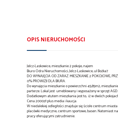
OPIS NIERUCHOMOŚCI
Jelcz-Laskowice, mieszkanie 2 pokoje, najem
Biuro Odra Nieruchomości, Jelcz-Laskowice, ul Bożka7
DO WYNAJĘCIA OD ZARAZ. MIESZKANIE 2 POKOJOWE, PR
0% PROWIZJI DLA BIURA.
Do wynajęcia mieszkanie o powierzchni 45,85m2, mieszkanie s
parterze. Lokal jest umeblowany i wyposażony w sprzęt AGD.
Dodatkowym atutem mieszkania jest to, iż w dwóch pokojach
Cena 2000zł plus media i kaucja.
W niedalekiej odległości znajduje się ścisłe centrum miast
placówki medyczne, centrum sportowe, basen. Natomiast na 
pracy oferującymi zatrudnienie.