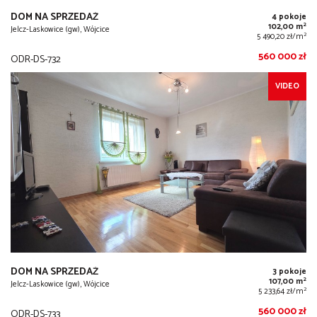
DOM NA SPRZEDAŻ
4 pokoje
2
102,00 m
Jelcz-Laskowice (gw), Wójcice
2
5 490,20 zł/m
560 000 zł
ODR-DS-732
VIDEO
DOM NA SPRZEDAŻ
3 pokoje
2
107,00 m
Jelcz-Laskowice (gw), Wójcice
2
5 233,64 zł/m
560 000 zł
ODR-DS-733