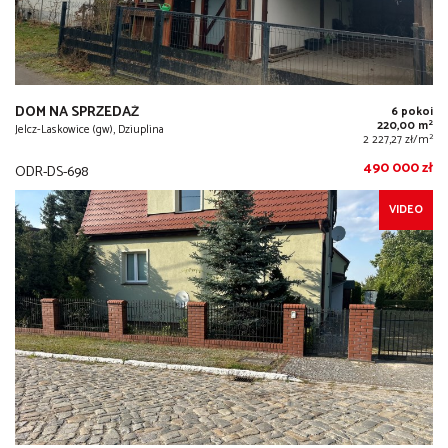
DOM NA SPRZEDAŻ
6 pokoi
2
220,00 m
Jelcz-Laskowice (gw), Dziuplina
2
2 227,27 zł/m
490 000 zł
ODR-DS-698
VIDEO