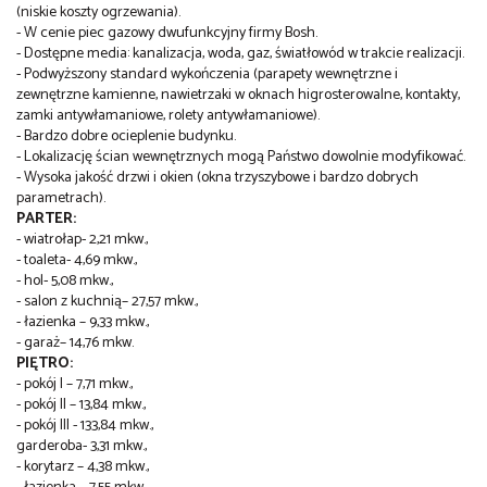
(niskie koszty ogrzewania).
- W cenie piec gazowy dwufunkcyjny firmy Bosh.
- Dostępne media: kanalizacja, woda, gaz, światłowód w trakcie realizacji.
- Podwyższony standard wykończenia (parapety wewnętrzne i
zewnętrzne kamienne, nawietrzaki w oknach higrosterowalne, kontakty,
zamki antywłamaniowe, rolety antywłamaniowe).
- Bardzo dobre ocieplenie budynku.
- Lokalizację ścian wewnętrznych mogą Państwo dowolnie modyfikować.
- Wysoka jakość drzwi i okien (okna trzyszybowe i bardzo dobrych
parametrach).
PARTER:
- wiatrołap- 2,21 mkw.,
- toaleta- 4,69 mkw.,
- hol- 5,08 mkw.,
- salon z kuchnią– 27,57 mkw.,
- łazienka – 9,33 mkw.,
- garaż– 14,76 mkw.
PIĘTRO:
- pokój I – 7,71 mkw.,
- pokój II – 13,84 mkw.,
- pokój III - 133,84 mkw.,
garderoba- 3,31 mkw.,
- korytarz – 4,38 mkw.,