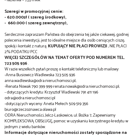
- łazienka – 7,55 mkw.
Szeregi w promocyjnej cenie:
- 620.000zł ( szereg środkowy),
- 660.000 ( szereg zewnętrzny),
Serdecznie zapraszam Państwa do obejrzenia tej jakże ciekawej, godnej
polecenia inwestycji, jest to idealne miejsce dla osób ceniących ciszę,
spokój i kontakt z naturą.
KUPUJĄCY NIE PŁACI PROWIZJI
, NIE PŁACI
2% PODATKU PCC
WIĘCEJ SZCZEGÓŁÓW NA TEMAT OFERTY POD NUMEREM TEL.
723 505 936
.
W razie wszelkich pytań proszę o kontakt telefoniczny lub mailowy:
-Anna Busiowicz-Wadlewska 723 505 936
anna.wadlewska@odra.nieruchomosci.pl;
-Renata Nowak 790 399 999 renata.nowak@odra.nieruchomosci.pl;
- dotyczących kredytu: Krzysztof Wadlewski 791 411 196
odra@odra.nieruchomosci.pl
-dotyczących wyceny: Aneta Mełech 509 519 356
biuro@rzeczoznawca.olawa.pl
ODRA Nieruchomości, Jelcz-Laskowice, ul. Bożka 7, Zapewniamy
KOMPLEKSOWĄ OBSŁUGĘ, pomoc w uzyskaniu korzystnego kredytu w
jednym z wielu banków.
Informacje dotyczące nieruchomości zostały sporządzone na