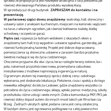
sprawia że propozycja ta jest niezwykle atrakcyjna z racji położenia jak
również oferowanego Państwu produktu wysokiej klasy.
W sprzedaży już drugi budynek.
ZAPRASZAM do kontaktu i na
prezentację.
W parterowej części domu znajdziemy:
wiatrołap, hall, słoneczny i
ustawny salon z aneksem kuchennym, miejscem na kominek i wyjściem
na taras z własnym ogrodem, jak również kotłownie, toaletę, klatkę
schodową i oczywiście garaż,
Piętro zaś
, rozpieszcza ładnym widokiem z okazałych okien a
znajdziemy tam hall, trzy wygodne i ustawne sypialnie, garderobę, jak
również funkcjonalną łazienkę. Projekt jest dobrze dopracowany,
pomieszczenia są słoneczne, ustawne a zarazem bardzo przytulne,
świetnie nadające się do życia codziennego.
Otoczenie przyjazne dla oka i życia, teraz rozległe tereny zielone, las i
pola, natomiast przyszłościowo nowa, przemyślana zabudowa
mieszkaniowa z możliwie najmniejszą ingerencją w naturę.
Ogromnym atutem tej inwestycji oprócz dobrej ceny i solidnego
wykonania, jest doskonała lokalizacja .Położenie, cisza i spokój a do tego
niewielka odległość do Jelcza-Laskowic gdzie znajdziemy wszystko co
potrzebne do życia codziennego, sklepy, apteki, pomoc medyczną, szkoły,
przedszkola, różne usługi i wiele innych...Dobra komunikacja PKP, PKS jak
również dobry dojazd autem do innych miast takich jak Wrocław czy
Brzeg . Żadnych ukrytych opłat, podana cena jest ceną ostateczną.
W każdym domu jest ogrzewania podłogowe na całej powierzchni