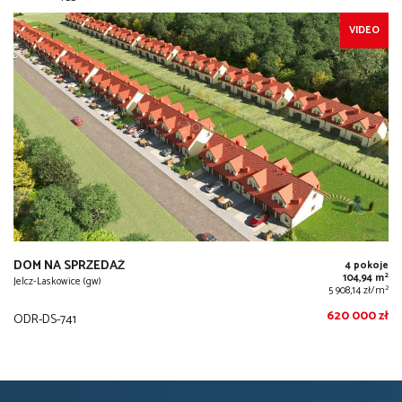
VIDEO
DOM NA SPRZEDAŻ
4 pokoje
2
104,94 m
Jelcz-Laskowice (gw)
2
5 908,14 zł/m
620 000 zł
ODR-DS-741