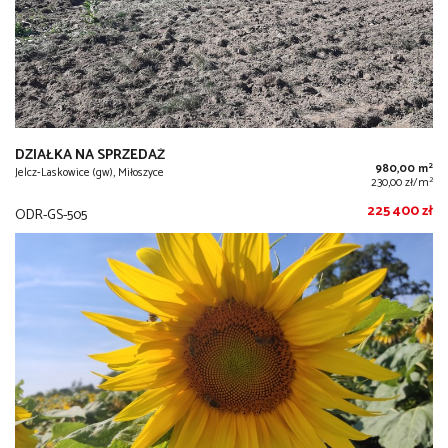
DZIAŁKA NA SPRZEDAŻ
2
980,00 m
Jelcz-Laskowice (gw), Miłoszyce
2
230,00 zł/m
225 400 zł
ODR-GS-505