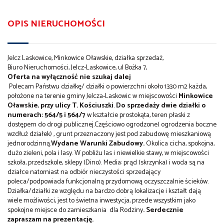
OPIS NIERUCHOMOŚCI
Jelcz Laskowice, Minkowice Oławskie, działka sprzedaż,
Biuro Nieruchomości, Jelcz-Laskowice, ul
Bożka 7,
Oferta na wyłączność nie szukaj dalej
Polecam Państwu działkę/ działki o powierzchni około 1330 m2 każda,
położone na terenie gminy Jelcza-Laskowic w miejscowości
Minkowice
Oławskie
,
przy
ulicy T. Kościuszki
.
Do sprzedaży dwie działki o
numerach: 564/5 i 564/7
w kształcie prostokąta, teren płaski z
dostępem do drogi publicznej.Częściowo ogrodzone( ogrodzenia boczne
wzdłuż działek) , grunt przeznaczony jest pod zabudowę mieszkaniową
jednorodzinną.
Wydane Warunki Zabudowy.
Okolica cicha, spokojna,
dużo zieleni, pola i lasy. W pobliżu las i niewielkie stawy, w miejscowości
szkoła, przedszkole, sklepy (Dino). Media: prąd (skrzynka) i woda są na
działce natomiast na odbiór nieczystości sprzedający
poleca/podpowiada funkcjonalną przydomową oczyszczalnie ścieków.
Działka/działki ze względu na bardzo dobrą lokalizacje i kształt dają
wiele możliwości, jest to świetna inwestycja, przede wszystkim jako
spokojne miejsce do zamieszkania dla Rodziny
. Serdecznie
zapraszam na prezentację.