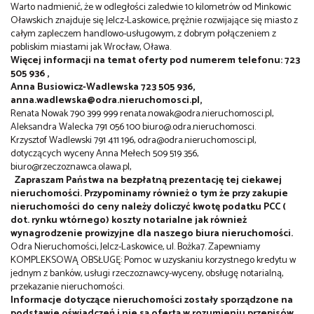
Warto nadmienić, że w odległości zaledwie 10 kilometrów od Minkowic
Oławskich znajduje się Jelcz-Laskowice, prężnie rozwijające się miasto z
całym zapleczem handlowo-usługowym, z dobrym połączeniem z
pobliskim miastami jak Wrocław, Oława.
Więcej informacji na temat oferty pod numerem telefonu: 723
505 936 ,
Anna Busiowicz-Wadlewska 723 505 936,
anna.wadlewska@odra.nieruchomosci.pl,
Renata Nowak 790 399 999 renata.nowak@odra.nieruchomosci.pl,
Aleksandra Walecka 791 056 100 biuro@.odra.nieruchomosci.
Krzysztof Wadlewski 791 411 196, odra@odra.nieruchomosci.pl,
dotyczących wyceny Anna Mełech 509 519 356,
biuro@rzeczoznawca.olawa.pl,
Zapraszam Państwa na bezpłatną prezentację tej ciekawej
nieruchomości. Przypominamy również o tym że przy zakupie
nieruchomości do ceny należy doliczyć kwotę podatku PCC (
dot. rynku wtórnego) koszty notarialne jak również
wynagrodzenie prowizyjne dla naszego biura nieruchomości.
Odra Nieruchomości, Jelcz-Laskowice, ul. Bożka7. Zapewniamy
KOMPLEKSOWĄ OBSŁUGĘ: Pomoc w uzyskaniu korzystnego kredytu w
jednym z banków, usługi rzeczoznawcy-wyceny, obsługę notarialną,
przekazanie nieruchomości.
Informacje dotyczące nieruchomości zostały sporządzone na
podstawie oświadczeń i nie są ofertą w rozumieniu przepisów