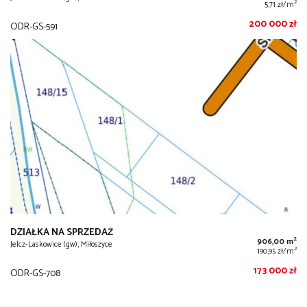
2
5,71 zł/m
200 000 zł
ODR-GS-591
DZIAŁKA NA SPRZEDAŻ
2
906,00 m
Jelcz-Laskowice (gw), Miłoszyce
2
190,95 zł/m
173 000 zł
ODR-GS-708