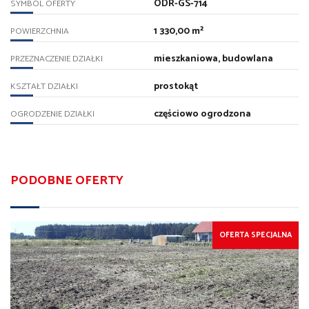
ODR-GS-714
SYMBOL OFERTY
1 330,00 m²
POWIERZCHNIA
mieszkaniowa, budowlana
PRZEZNACZENIE DZIAŁKI
prostokąt
KSZTAŁT DZIAŁKI
częściowo ogrodzona
OGRODZENIE DZIAŁKI
PODOBNE OFERTY
OFERTA SPECJALNA