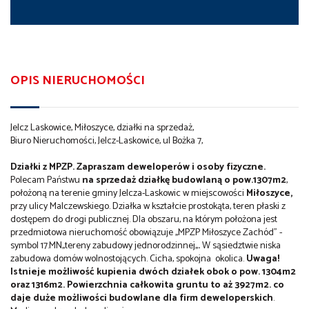
OPIS NIERUCHOMOŚCI
Jelcz Laskowice, Miłoszyce, działki na sprzedaż,
Biuro Nieruchomości, Jelcz-Laskowice, ul Bożka 7,
Działki z MPZP. Zapraszam deweloperów i osoby fizyczne.
Polecam Państwu
na sprzedaż działkę budowlaną
o pow.1307m2
,
położoną na terenie gminy Jelcza-Laskowic w miejscowości
Miłoszyce,
przy ulicy Malczewskiego. Działka w kształcie prostokąta, teren płaski z
dostępem do drogi publicznej. Dla obszaru, na którym położona jest
przedmiotowa nieruchomość obowiązuje ,,MPZP Miłoszyce Zachód" -
symbol 17.MN,,tereny zabudowy jednorodzinnej,,
.
W sąsiedztwie niska
zabudowa domów wolnostojących. Cicha, spokojna okolica.
Uwaga!
Istnieje możliwość kupienia dwóch działek obok o pow. 1304m2
oraz 1316m2. Powierzchnia całkowita gruntu to aż 3927m2. co
daje duże możliwości budowlane dla firm deweloperskich
.