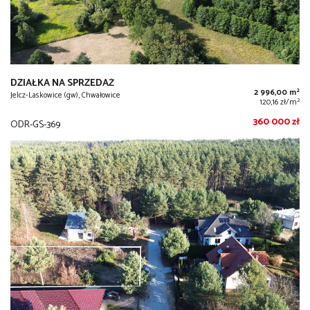
DZIAŁKA NA SPRZEDAŻ
2
2 996,00 m
Jelcz-Laskowice (gw), Chwałowice
2
120,16 zł/m
360 000 zł
ODR-GS-369