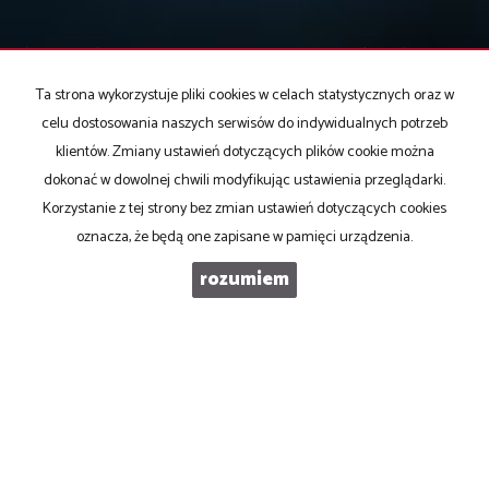
KONTAKT DO AGENTA - RENATA NOWAK
Ta strona wykorzystuje pliki cookies w celach statystycznych oraz w
celu dostosowania naszych serwisów do indywidualnych potrzeb
IMIĘ
klientów. Zmiany ustawień dotyczących plików cookie można
dokonać w dowolnej chwili modyfikując ustawienia przeglądarki.
Korzystanie z tej strony bez zmian ustawień dotyczących cookies
E-MAIL
oznacza, że będą one zapisane w pamięci urządzenia.
rozumiem
TELEFON KOMÓRKOWY
KOD ZABEZPIECZAJĄCY
WIADOMOŚĆ