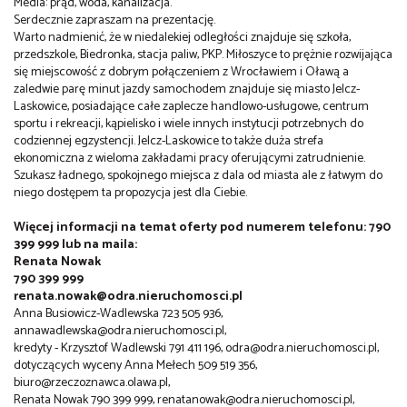
Media: prąd, woda, kanalizacja.
Serdecznie zapraszam na prezentację.
Warto nadmienić, że w niedalekiej odległości znajduje się szkoła,
przedszkole, Biedronka, stacja paliw, PKP. Miłoszyce to prężnie rozwijająca
się miejscowość z dobrym połączeniem z Wrocławiem i Oławą a
zaledwie parę minut jazdy samochodem znajduje się miasto Jelcz-
Laskowice, posiadające całe zaplecze handlowo-usługowe, centrum
sportu i rekreacji, kąpielisko i wiele innych instytucji potrzebnych do
codziennej egzystencji. Jelcz-Laskowice to także duża strefa
ekonomiczna z wieloma zakładami pracy oferującymi zatrudnienie.
Szukasz ładnego, spokojnego miejsca z dala od miasta ale z łatwym do
niego dostępem ta propozycja jest dla Ciebie.
Więcej informacji na temat oferty pod numerem telefonu: 790
399 999 lub na maila:
Renata Nowak
790 399 999
renata.nowak@odra.nieruchomosci.pl
Anna Busiowicz-Wadlewska 723 505 936,
annawadlewska@odra.nieruchomosci.pl,
kredyty - Krzysztof Wadlewski 791 411 196, odra@odra.nieruchomosci.pl,
dotyczących wyceny Anna Mełech 509 519 356,
biuro@rzeczoznawca.olawa.pl,
Renata Nowak 790 399 999, renatanowak@odra.nieruchomosci.pl,