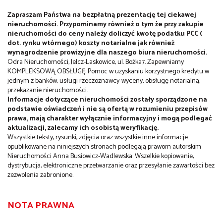
Zapraszam Państwa na bezpłatną prezentację tej ciekawej
nieruchomości. Przypominamy również o tym że przy zakupie
nieruchomości do ceny należy doliczyć kwotę podatku PCC (
dot. rynk
u wtórnego) koszty notarialne jak również
wynagrodzenie prowizyjne dla naszego biura nieruchomości.
Odra Nieruchomości, Jelcz-Laskowice, ul. Bożka7. Zapewniamy
KOMPLEKSOWĄ OBSŁUGĘ: Pomoc w uzyskaniu korzystnego kredytu w
jednym z banków, usługi rzeczoznawcy-wyceny, obsługę notarialną,
przekazanie nieruchomości.
Informacje dotyczące nieruchomości zostały sporządzone na
podstawie oświadczeń i nie są ofertą w rozumieniu przepisów
prawa, mają charakter wyłącznie informacyjny i mogą podlegać
aktualizacji, zalecamy ich osobistą weryfikację.
Wszystkie teksty, rysunki, zdjęcia oraz wszystkie inne informacje
opublikowane na niniejszych stronach podlegają prawom autorskim
Nieruchomości Anna Busiowicz-Wadlewska. Wszelkie kopiowanie,
dystrybucja, elektroniczne przetwarzanie oraz przesyłanie zawartości bez
zezwolenia zabronione.
NOTA PRAWNA