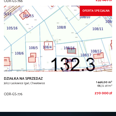
255 840 zł
ODR-GS-766
OFERTA SPECJALNA
DZIAŁKA NA SPRZEDAŻ
2
1 446,00 m
Jelcz-Laskowice (gw), Chwałowice
2
186,72 zł/m
270 000 zł
ODR-GS-776