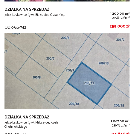
DZIAŁKA NA SPRZEDAŻ
2
1 200,00 m
Jelcz-Laskowice (gw), Biskupice Oławskie,…
2
215,83 zł/m
259 000 zł
ODR-GS-742
DZIAŁKA NA SPRZEDAŻ
2
1 067,00 m
Jelcz-Laskowice (gw), Miłoszyce, Józefa
2
239,78 zł/m
Chełmońskiego